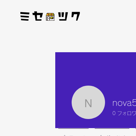
nova
nova555
0
フォロ