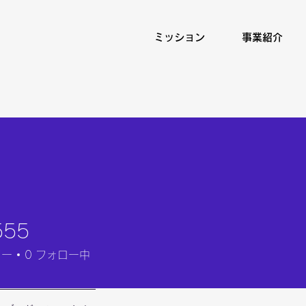
ミッション
事業紹介
555
ワー
0
フォロー中