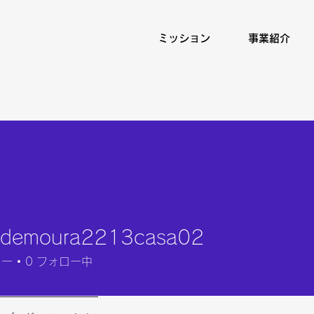
ミッション
事業紹介
eldemoura2213casa02
moura2213casa02
ワー
0
フォロー中