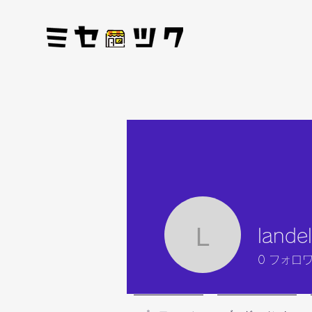
land
landelde
0
フォロ