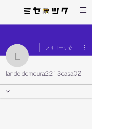
その他
フォローする
landeldemoura2213cas
landeldemoura2213casa02