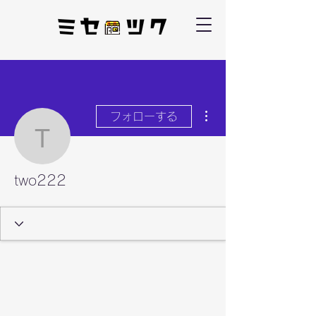
その他
フォローする
two222
two222