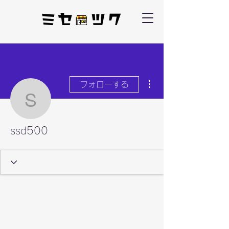
その他
フォローする
ssd500
ssd500