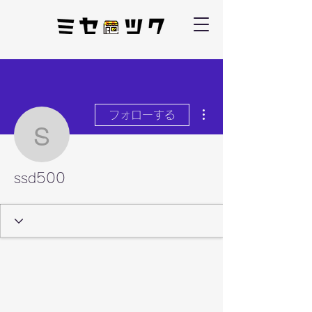
その他
フォローする
ssd500
ssd500