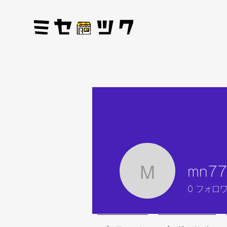
mn77
mn777
0
フォロ