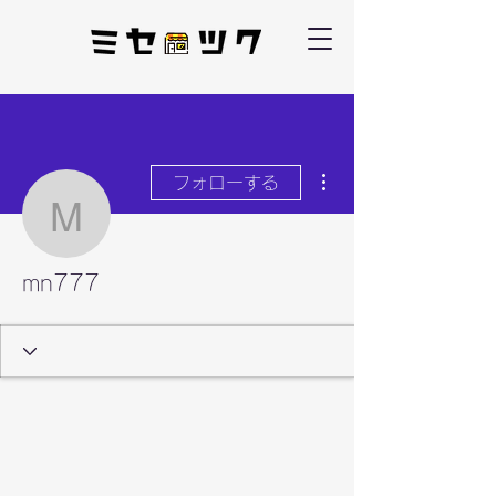
その他
フォローする
mn777
mn777