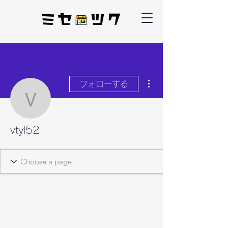
その他
フォローする
vtyl52
vtyl52