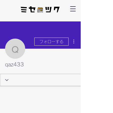
その他
フォローする
qaz433
qaz433