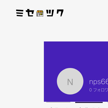
nps6
nps666
0
フォロ