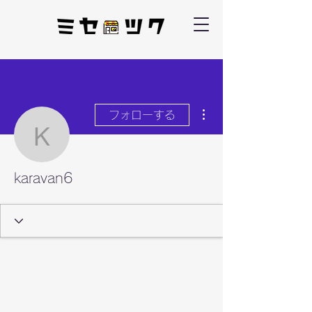
その他
フォローする
karavan6
karavan6