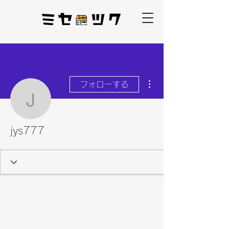
その他
フォローする
jys777
jys777