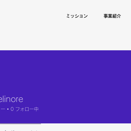
ミッション
事業紹介
elinore
ore
ワー
0
フォロー中