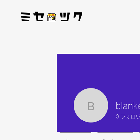
blank
blankelin
0
フォロ