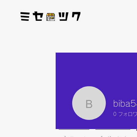
biba
biba543
0
フォロ