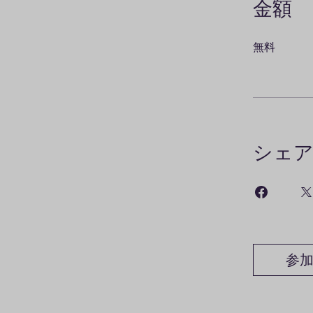
金額
無料
シェ
参