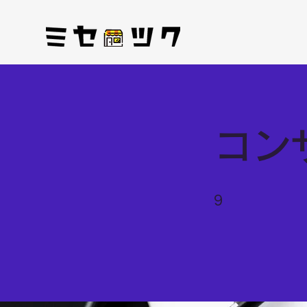
コン
9 undefined
9