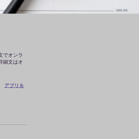
文でオンラ
詳細文はオ
。
アプリを