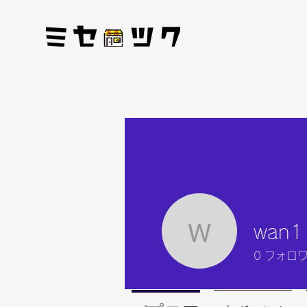
wan1
wan1111
0
フォロ